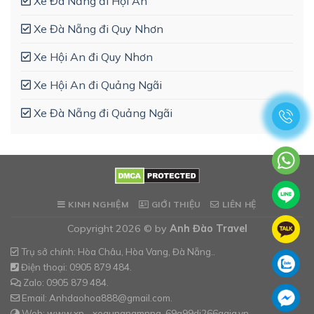
Xe Đà Nẵng đi Hội An
Xe Đà Nẵng đi Quy Nhơn
Xe Hội An đi Quy Nhơn
Xe Hội An đi Quảng Ngãi
Xe Đà Nẵng đi Quảng Ngãi
KINH NGHIỆM
GIỚI THIỆU
LIÊN HỆ
Copyright 2026 © by
Anh Đào Travel
Trụ sở chính: Hòa Châu, Hòa Vang, Đà Nẵng..
Điện thoại: 0905 879 484.
Zalo: 0905 879 484.
Email: Anhdaohoa888@gmail.com.
Web: www.xn--xequngnamnng-69a99di266aqia.vn.