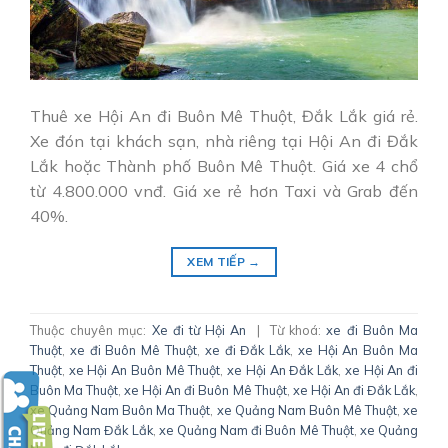
Thuê xe Hội An đi Buôn Mê Thuột, Đắk Lắk giá rẻ.
Xe đón tại khách sạn, nhà riêng tại Hội An đi Đắk
Lắk hoặc Thành phố Buôn Mê Thuột. Giá xe 4 chổ
từ 4.800.000 vnđ. Giá xe rẻ hơn Taxi và Grab đến
40%.
XEM TIẾP
→
Thuộc chuyên mục:
Xe đi từ Hội An
|
Từ khoá:
xe đi Buôn Ma
Thuột
,
xe đi Buôn Mê Thuột
,
xe đi Đắk Lắk
,
xe Hội An Buôn Ma
Thuột
,
xe Hội An Buôn Mê Thuột
,
xe Hội An Đắk Lắk
,
xe Hội An đi
Buôn Ma Thuột
,
xe Hội An đi Buôn Mê Thuột
,
xe Hội An đi Đắk Lắk
,
xe Quảng Nam Buôn Ma Thuột
,
xe Quảng Nam Buôn Mê Thuột
,
xe
Quảng Nam Đắk Lắk
,
xe Quảng Nam đi Buôn Mê Thuột
,
xe Quảng