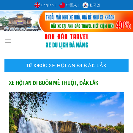
Skip
English
|
中國人
|
한국인
to
content
XE HỘI AN ĐI ĐẮK LẮK
TỪ KHOÁ:
XE HỘI AN ĐI BUÔN MÊ THUỘT, ĐẮK LẮK