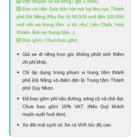
Vận chuyển: Đi xe riêng / giá 1 chiều.
Đón và tiễn: Đưa đón tận nơi tại khu vực Thành
phố Đà Nẵng (Phụ thu từ 50.000 vnđ đến 100.000
vnđ nếu xa trung tâm, ví dụ như: Liên Chiểu, Hoà
Khánh, Bến xe trung tâm…).
Bao gồm / Chưa bao gồm:
Giá xe đi riêng trọn gói, không phát sinh thêm
chi phí khác.
Chỉ áp dụng trong phạm vi trung tâm thành
phố Đà Nẵng và điểm đến là Trung tâm Thành
phố Quy Nhơn.
Đã bao gồm phí cầu đường, xăng cộ và chờ đợi.
Chưa bao gồm 10% VAT. (Nếu Quý khách
muốn xuất hoá đơn).
Xe đời mới sạch sẽ. Xe có Wifi tốc độ cao.