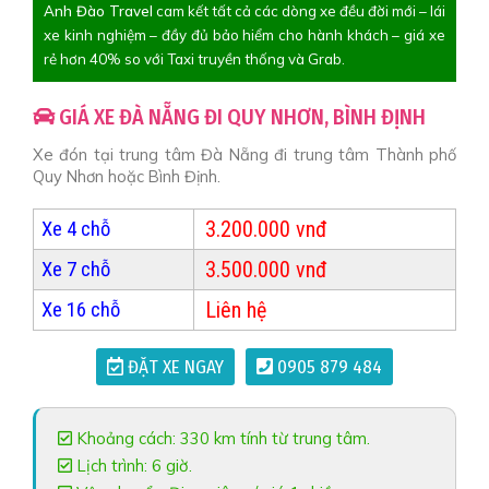
Anh Đào Travel
cam kết tất cả các dòng xe đều đời mới – lái
xe kinh nghiệm – đầy đủ bảo hiểm cho hành khách – giá xe
rẻ hơn 40% so với Taxi truyền thống và Grab.
GIÁ XE ĐÀ NẴNG ĐI QUY NHƠN, BÌNH ĐỊNH
Xe đón tại trung tâm Đà Nẵng đi trung tâm Thành phố
Quy Nhơn hoặc Bình Định.
3.200.000 vnđ
Xe 4 chỗ
3.500.000 vnđ
Xe 7 chỗ
Liên hệ
Xe 16 chỗ
ĐẶT XE NGAY
0905 879 484
Khoảng cách: 330 km tính từ trung tâm.
Lịch trình: 6 giờ.