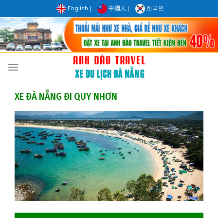
Skip
English
|
中國人
|
한국인
to
content
XE ĐÀ NẴNG ĐI QUY NHƠN