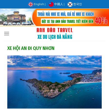
Skip
English
|
中國人
|
한국인
to
content
XE HỘI AN ĐI QUY NHƠN