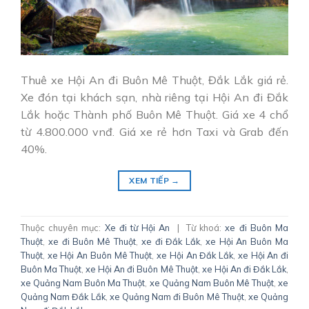
Thuê xe Hội An đi Buôn Mê Thuột, Đắk Lắk giá rẻ.
Xe đón tại khách sạn, nhà riêng tại Hội An đi Đắk
Lắk hoặc Thành phố Buôn Mê Thuột. Giá xe 4 chổ
từ 4.800.000 vnđ. Giá xe rẻ hơn Taxi và Grab đến
40%.
XEM TIẾP
→
Thuộc chuyên mục:
Xe đi từ Hội An
|
Từ khoá:
xe đi Buôn Ma
Thuột
,
xe đi Buôn Mê Thuột
,
xe đi Đắk Lắk
,
xe Hội An Buôn Ma
Thuột
,
xe Hội An Buôn Mê Thuột
,
xe Hội An Đắk Lắk
,
xe Hội An đi
Buôn Ma Thuột
,
xe Hội An đi Buôn Mê Thuột
,
xe Hội An đi Đắk Lắk
,
xe Quảng Nam Buôn Ma Thuột
,
xe Quảng Nam Buôn Mê Thuột
,
xe
Quảng Nam Đắk Lắk
,
xe Quảng Nam đi Buôn Mê Thuột
,
xe Quảng