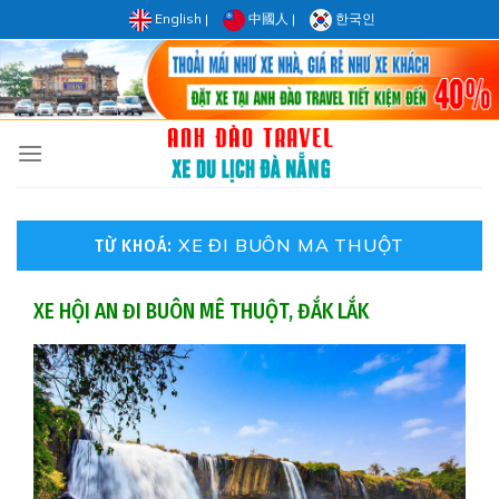
Skip
English
|
中國人
|
한국인
to
content
XE ĐI BUÔN MA THUỘT
TỪ KHOÁ:
XE HỘI AN ĐI BUÔN MÊ THUỘT, ĐẮK LẮK