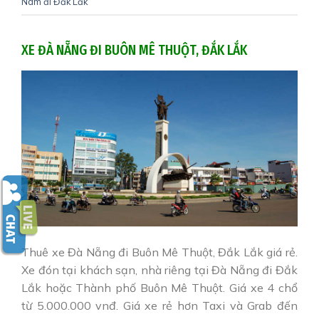
Nam đi Đắk Lắk
XE ĐÀ NẴNG ĐI BUÔN MÊ THUỘT, ĐẮK LẮK
Thuê xe Đà Nẵng đi Buôn Mê Thuột, Đắk Lắk giá rẻ.
Xe đón tại khách sạn, nhà riêng tại Đà Nẵng đi Đắk
Lắk hoặc Thành phố Buôn Mê Thuột. Giá xe 4 chổ
từ 5.000.000 vnđ. Giá xe rẻ hơn Taxi và Grab đến