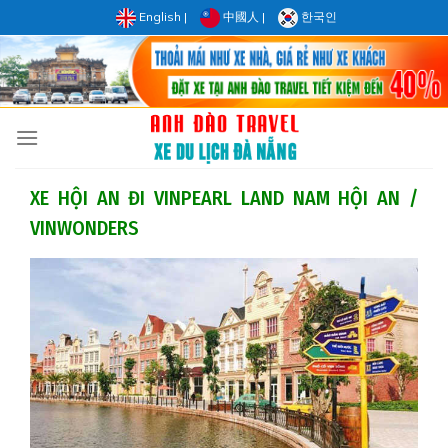
Skip
English
|
中國人
|
한국인
to
content
XE HỘI AN ĐI VINPEARL LAND NAM HỘI AN /
VINWONDERS