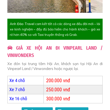
Anh Đào Travel
cam kết tất cả các dòng xe đều đời mới – lái
xe kinh nghiệm – đầy đủ bảo hiểm cho hành khách – giá xe
rẻ hơn 40% so với Taxi truyền thống và Grab.
GIÁ XE HỘI AN ĐI VINPEARL LAND /
VINWONDERS
Xe đón tại trung tâm Hội An, khách sạn tại Hội An đi
Vinpearl Land / Vinwonders hoặc ngược lại.
200.000 vnđ
Xe 4 chỗ
250.000 vnđ
Xe 7 chỗ
300.000 vnđ
Xe 16 chỗ