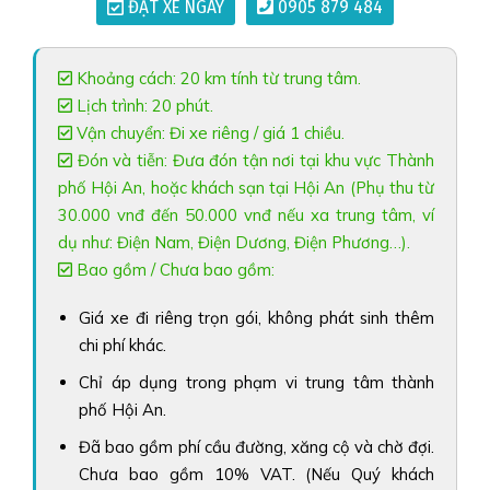
ĐẶT XE NGAY
0905 879 484
Khoảng cách: 20 km tính từ trung tâm.
Lịch trình: 20 phút.
Vận chuyển: Đi xe riêng / giá 1 chiều.
Đón và tiễn: Đưa đón tận nơi tại khu vực Thành
phố Hội An, hoặc khách sạn tại Hội An (Phụ thu từ
30.000 vnđ đến 50.000 vnđ nếu xa trung tâm, ví
dụ như: Điện Nam, Điện Dương, Điện Phương…).
Bao gồm / Chưa bao gồm:
Giá xe đi riêng trọn gói, không phát sinh thêm
chi phí khác.
Chỉ áp dụng trong phạm vi trung tâm thành
phố Hội An.
Đã bao gồm phí cầu đường, xăng cộ và chờ đợi.
Chưa bao gồm 10% VAT. (Nếu Quý khách