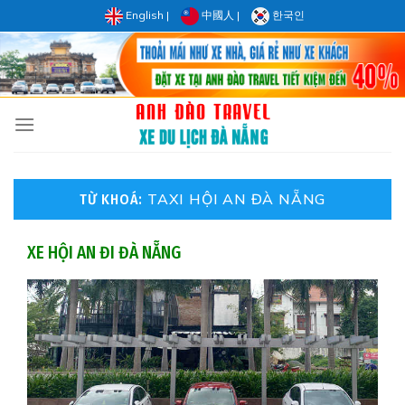
Skip
English
|
中國人
|
한국인
to
content
TAXI HỘI AN ĐÀ NẴNG
TỪ KHOÁ:
XE HỘI AN ĐI ĐÀ NẴNG