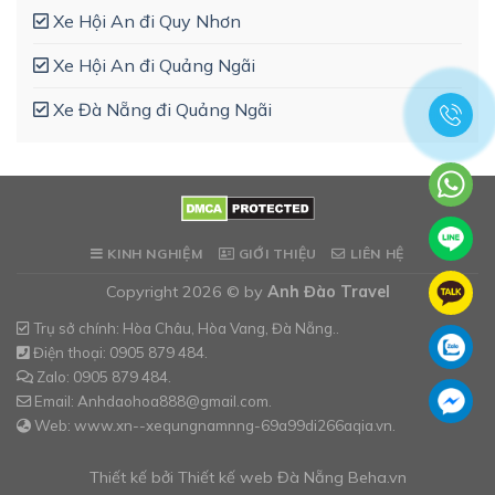
Xe Hội An đi Quy Nhơn
Xe Hội An đi Quảng Ngãi
Xe Đà Nẵng đi Quảng Ngãi
KINH NGHIỆM
GIỚI THIỆU
LIÊN HỆ
Copyright 2026 © by
Anh Đào Travel
Trụ sở chính: Hòa Châu, Hòa Vang, Đà Nẵng..
Điện thoại: 0905 879 484.
Zalo: 0905 879 484.
Email: Anhdaohoa888@gmail.com.
Web: www.xn--xequngnamnng-69a99di266aqia.vn.
Thiết kế bởi
Thiết kế web Đà Nẵng
Beha.vn