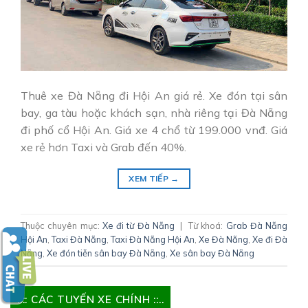
Thuê xe Đà Nẵng đi Hội An giá rẻ. Xe đón tại sân
bay, ga tàu hoặc khách sạn, nhà riêng tại Đà Nẵng
đi phố cổ Hội An. Giá xe 4 chổ từ 199.000 vnđ. Giá
xe rẻ hơn Taxi và Grab đến 40%.
XEM TIẾP
→
Thuộc chuyên mục:
Xe đi từ Đà Nẵng
|
Từ khoá:
Grab Đà Nẵng
Hội An
,
Taxi Đà Nẵng
,
Taxi Đà Nẵng Hội An
,
Xe Đà Nẵng
,
Xe đi Đà
Nẵng
,
Xe đón tiễn sân bay Đà Nẵng
,
Xe sân bay Đà Nẵng
..:: CÁC TUYẾN XE CHÍNH ::..