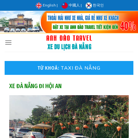
Skip
English
|
中國人
|
한국인
to
content
TAXI ĐÀ NẴNG
TỪ KHOÁ:
XE ĐÀ NẴNG ĐI HỘI AN